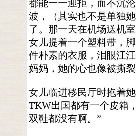
都能一一迎拒，而不沉沦
波，（其实也不是单独她
了。那一天在机场送机室
女儿提着一个塑料带，脚
件朴素的衣服，泪眼汪汪
妈妈，她的心也像被撕裂
女儿临进移民厅时抱着她
TKW出国都有一个皮箱
双鞋都没有啊。”