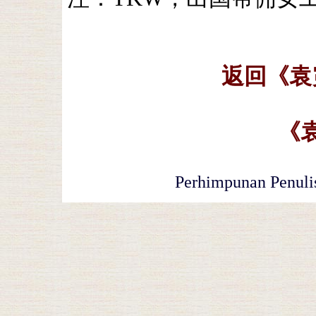
返回《袁
《
Perhimpunan Penulis