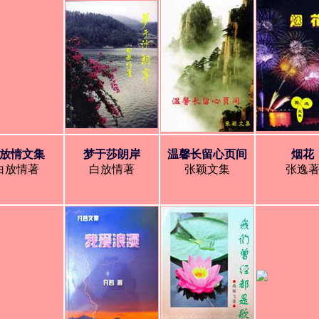
放情文集
梦于莎朗岸
温馨长留心页间
烟花
白放情著
白放情著
张颖文集
张逸