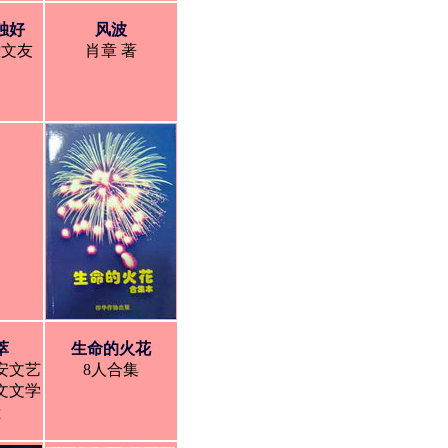
独好
风波
惹文友
肖章 著
萃
生命的火花
安文艺
8人合集
文文学
献