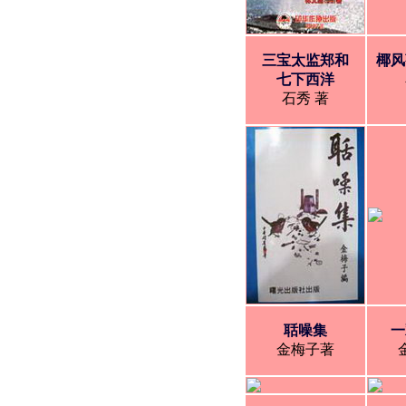
三宝太监郑和
椰风
七下西洋
石秀 著
聒噪集
一
金梅子著