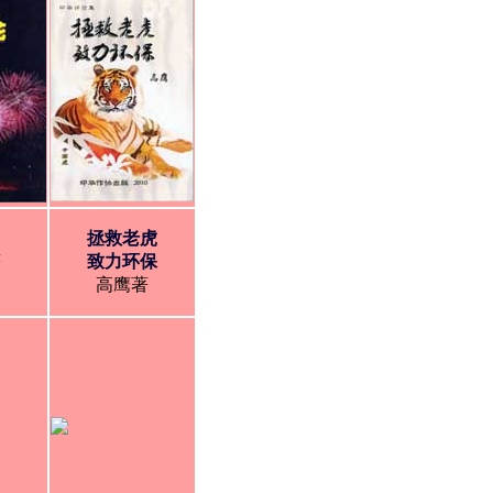
拯救老虎
著
致力环保
高鹰著