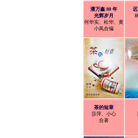
潘万鑫 80 年
迟
光辉岁月
何华实、松华、黄
小凤合编
茶的短章
莎萍、小心
合著