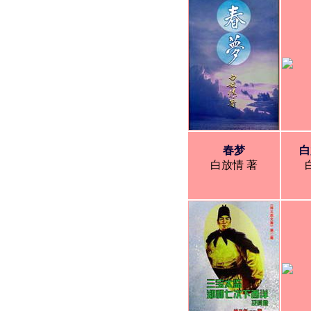
春梦
白
白放情 著