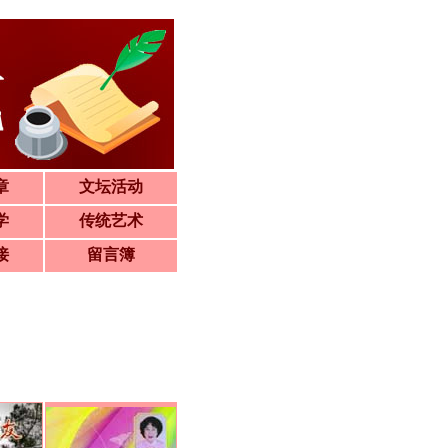
章
文坛活动
学
传统艺术
接
留言簿