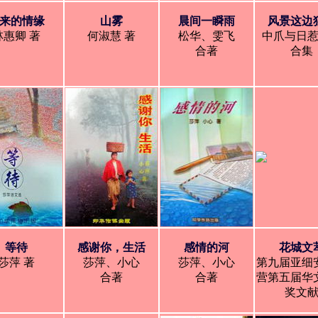
来的情缘
山雾
晨间一瞬雨
风景这边
林惠卿 著
何淑慧 著
松华、雯飞
中爪与日
合著
合集
等待
感谢你，生活
感情的河
花城文
莎萍 著
莎萍、小心
莎萍、小心
第九届亚细
合著
合著
营第五届华
奖文