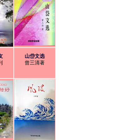
友
山岱文选
刊
曾三清著