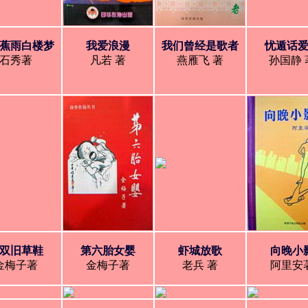
蕉雨白楼梦
我爱浪漫
我们曾经是歌者
忧遁话
石秀著
凡若 著
燕雁飞 著
孙国静 
双旧草鞋
第六胎女婴
虾城放歌
向晚小
金梅子著
金梅子著
老兵 著
阿里安