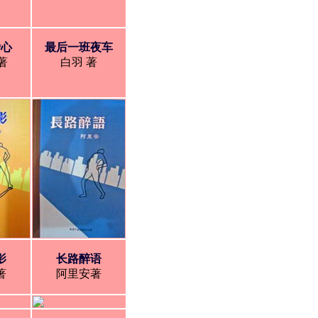
爱心
最后一班夜车
著
白羽 著
影
长路醉语
著
阿里安著