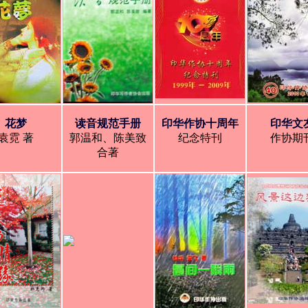
花梦
读音规范手册
印华作协十周年
印华文
袁霓 著
郭温和、陈美致
纪念特刊
作协期
合著