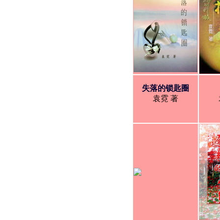
失落的锁匙圈
袁霓 著