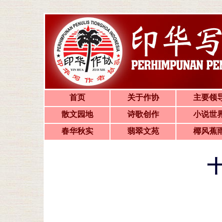
首页
关于作协
主要领
散文园地
诗歌创作
小说世
春华秋实
翡翠文苑
椰风蕉