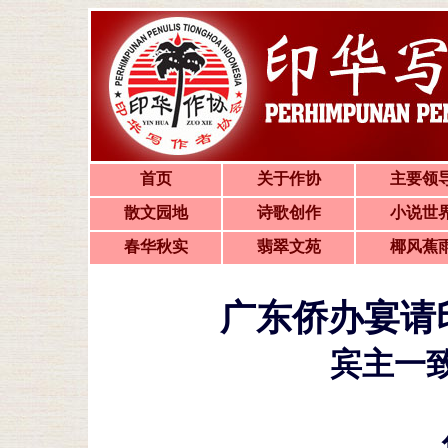
首页
关于作协
主要领
散文园地
诗歌创作
小说世
春华秋实
翡翠文苑
椰风蕉
广东侨办宴请
宾主一