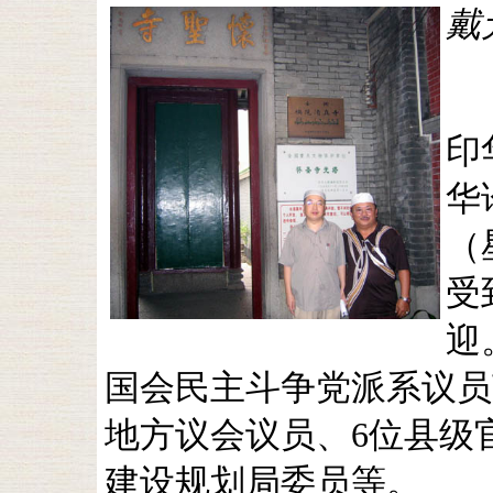
戴
印
华
（
受
迎
国会民主斗争党派系议员
地方议会议员、6位县级
建设规划局委员等。